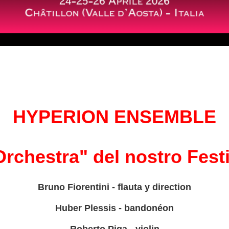
HYPERION ENSEMBLE
Orchestra" del nostro Fest
Bruno Fiorentini - flauta y direction
Huber Plessis - bandonéon