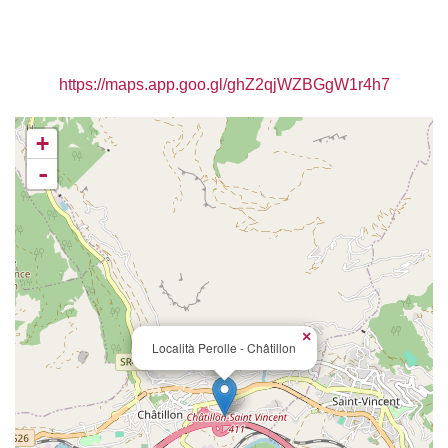
https://maps.app.goo.gl/ghZ2qjWZBGgW1r4h7
+
-
×
Località Perolle - Châtillon