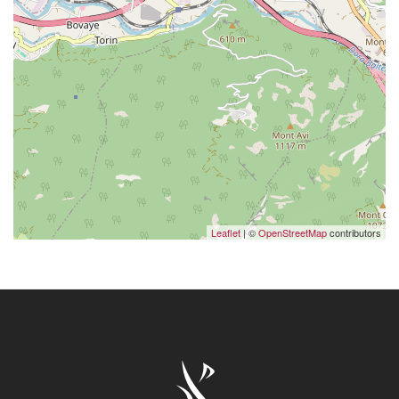
Leaflet
| ©
OpenStreetMap
contributors