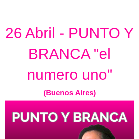
26 Abril - PUNTO Y
BRANCA "el
numero uno"
(Buenos Aires)